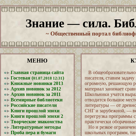
Знание — сила. Биб
~ Общественный портал библиофи
МЕНЮ
К
Главная страница сайта
В общеобразовательной
Гостевая (
)
писателя, ставим задачу
01.07.2018 12:31
Книжные новинки 2013
огромную, решающую ро
Архив новинок за 2012
материал занимает срав
Архив новинок за 2011
Школьники учатся выра
Всемирные библиотеки
отводится большое мест
Российские писатели
литературы — от древн
Книги прошлой эпохи
СНГ и зарубежной, — ве
Книги прошлой эпохи 2
перегрузка программы с
Творческие знакомства
практически оборачивае
Литературные методы
Но и резкое ограничени
Проба пера и бумаги
школьных программ, таи