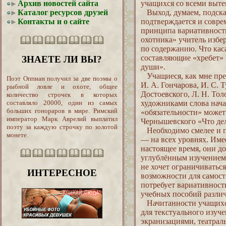
Архив новостей сайта
учащихся со всеми выт
Каталог ресурсов друзей
Выход, думаем, подсказ
Контакты и о сайте
подтверждается и совр
принципа вариативности.
охотника» учитель избе
по содержанию. Что каса
составляющие «хребет» 
ЗНАЕТЕ ЛИ ВЫ?
души».
Учащиеся, как мне пред
Поэт Оппиан получил за две поэмы о
И. А. Гончарова, И. С. 
рыбной ловле и охоте, общее
Достоевского, Л. Н. Тол
количество строчек в которых
художниками слова нача
составляло 20000, один из самых
больших гонораров в мире. Римский
«обязательности» может 
император Марк Аврелий выплатил
Чернышевского «Что дел
поэту за каждую строчку по золотой
Необходимо смелее и п
монете.
— на всех уровнях. Име
настоящее время, они до
углублённым изучением 
не хочет ограничивать
ИНТЕРЕСНОЕ
возможности для самост
потребует вариативност
учебных пособий разли
Начитанности учащихся 
для текстуального изуче
экранизациями, театрал