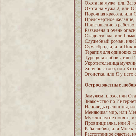
Охота на мужа, или Заг
Охота на мужа-2, или О
Порочная красота, или 
Предсмертное желание,
Приглашение в рабство,
Разведена и очень опасн
Сладости ада, или Ром
Служебный роман, или К
Сумасбродка, или Пикн
Терапия для одиноких с
Турецкая любовь, или Г
Укротительница мужчи
Хочу богатого, или Кто 
Эгоистка, или Я у него 
Остросюжетные любо
Замужем плохо, или От
Знакомство по Интернету
Исповедь грешницы, ил
Меняющая мир, или Мен
Мужчинам не понять, и
Провинциалка, или Я –
Раба любви, или Мне к 
Растоптанное счастье, и