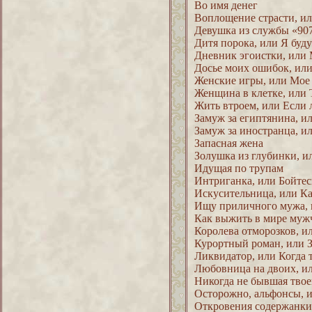
Во имя денег
Воплощение страсти, ил
Девушка из службы «90
Дитя порока, или Я буду
Дневник эгоистки, или
Досье моих ошибок, или
Женские игры, или Мое
Женщина в клетке, или 
Жить втроем, или Если
Замуж за египтянина, и
Замуж за иностранца, и
Запасная жена
Золушка из глубинки, и
Идущая по трупам
Интриганка, или Бойте
Искусительница, или Ка
Ищу приличного мужа, 
Как выжить в мире муж
Королева отморозков, и
Курортный роман, или З
Ликвидатор, или Когда т
Любовница на двоих, ил
Никогда не бывшая тво
Осторожно, альфонсы,
Откровения содержанки