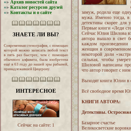
Архив новостей сайта
Каталог ресурсов друзей
замуж, родила еще одну
Контакты и о сайте
мужа. Именно тогда, в
детективы скорее для у
Первые книги «Леди стер
Сейчас Юлия Шилова вх
ЗНАЕТЕ ЛИ ВЫ?
автора вышло в свет б
каждом произведении 
Современная стенография, с помощью
женщин в современном 
которой можно записать любой текст
некоторой доли «экстр
в пять раз быстрее, чем с помощью
сильная, чтобы умер
обычного алфавита, была изобретена
ещё в 63 году до нашей эры рабыней,
Шиловой написаны прос
принадлежавшей Цицерону.
что автор говорит с ним
Выходят книги Юлии в с
ИНТЕРЕСНОЕ
Всё свободное время Юл
КНИГИ АВТОРА:
Детективы. Остросюж
Базарное счастье
Сейчас на сайте:
1
Великосветские воровки