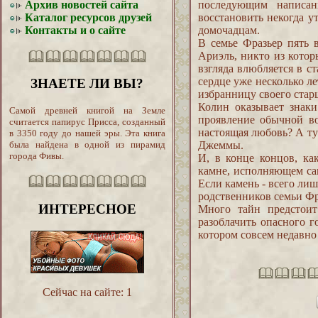
Архив новостей сайта
последующим написан
Каталог ресурсов друзей
восстановить некогда у
Контакты и о сайте
домочадцам.
В семье Фразьер пять 
Ариэль, никто из котор
взгляда влюбляется в с
сердце уже несколько л
ЗНАЕТЕ ЛИ ВЫ?
избранницу своего старш
Колин оказывает знаки
Самой древней книгой на Земле
проявление обычной во
считается папирус Присса, созданный
настоящая любовь? А т
в 3350 году до нашей эры. Эта книга
Джеммы.
была найдена в одной из пирамид
города Фивы.
И, в конце концов, ка
камне, исполняющем сам
Если камень - всего ли
родственников семьи Фр
ИНТЕРЕСНОЕ
Много тайн предстои
разоблачить опасного г
котором совсем недавно 
Сейчас на сайте:
1