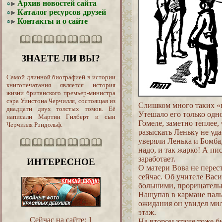
Архив новостей сайта
Каталог ресурсов друзей
Контакты и о сайте
ЗНАЕТЕ ЛИ ВЫ?
Самой длинной биографией в истории
книгопечатания является история
жизни британского премьер-министра
сэра Уинстона Черчилля, состоящая из
Слишком много таких «в
двадцати двух толстых томов. Её
Утешало его только одно
написали Мартин Гилберт и сын
Гомеле, заметно теплее,
Черчилля Рэндольф.
разыскать Леньку не уда
уверяли Ленька и Бомба,
надо, и так жарко! А пи
заработает.
ИНТЕРЕСНОЕ
О матери Вова не перест
сейчас. Об учителе Вас
большими, прорицательн
Нащупав в кармане пальт
ожидания он увидел мил
этаж.
Сейчас на сайте:
1
На втором этаже тоже б